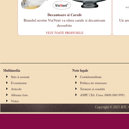
Decantoare si Carafe
Brandul nostru VinVent va ofera carafe si decantoare
Un ars
deosebite
VEZI TOATE PRODUSELE
Multimedia
Note legale
Stiri si noutati
Confidentialitate
Evenimente
Politica de returnare
Articole
Termeni si conditii
Albume foto
ANPC
(Tel. Cons: 0800.080.999)
Video
Copyright © 2025 BTC Gl