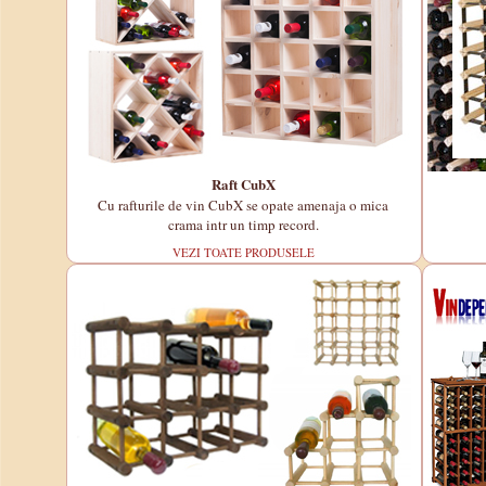
Raft CubX
Cu rafturile de vin CubX se opate amenaja o mica
crama intr un timp record.
VEZI TOATE PRODUSELE